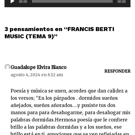
00:00
00:00
e
p
r
o
3 pensamientos en “FRANCIS BERTI
d
MUSIC (TEMA 9)”
u
c
t
o
Guadalupe Elvira Blanco
r
RESPONDER
agosto 4, 2024 en 6:12 am
d
e
Poesía y música se unen, acordes que dan calidez a
a
los versos; “En los párpados . dormidos sueños
u
añejados, sueños añorados…..y pusiste tus dos
d
manos para para desahogarme, para desahogar mis
i
palabras dormidas.Hermosa poesía que le confiere
o
brillo a las palabras dormidas y a los sueños, ese
brillo está en ti, emociones que se ven reflejadas en