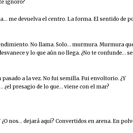
 te ignoró?
a… me devuelva el centro. La forma. El sentido de p
rendimiento. No llama. Solo… murmura. Murmura qu
e desvanece y lo que aún no llega. ¿No te confunde… se
asado a la vez. No fui semilla. Fui envoltorio. ¿Y
O… ¿el presagio de lo que… viene con el mar?
á? ¿O nos… dejará aquí? Convertidos en arena. En pol