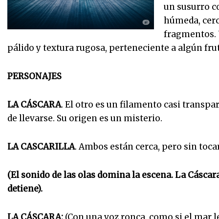
un susurro co
húmeda, cerca
fragmentos. U
pálido y textura rugosa, perteneciente a algún fr
PERSONAJES
LA CÁSCARA
. El otro es un filamento casi transpa
de llevarse. Su origen es un misterio.
LA CASCARILLA
. Ambos están cerca, pero sin toca
(El sonido de las olas domina la escena. La Cáscar
detiene).
LA CÁSCARA:
(Con una voz ronca, como si el mar le