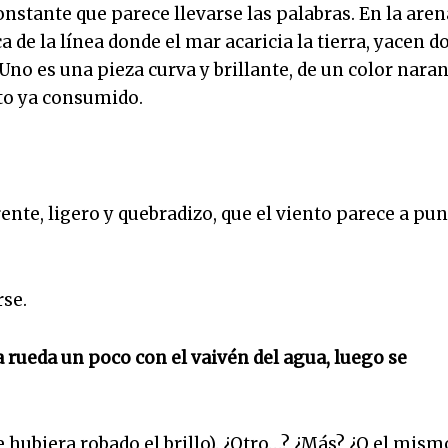
nstante que parece llevarse las palabras. En la aren
 de la línea donde el mar acaricia la tierra, yacen d
no es una pieza curva y brillante, de un color naran
uto ya consumido.
rente, ligero y quebradizo, que el viento parece a pu
rse.
a rueda un poco con el vaivén del agua, luego se
 hubiera robado el brillo). ¿Otro…? ¿Más? ¿O el mism