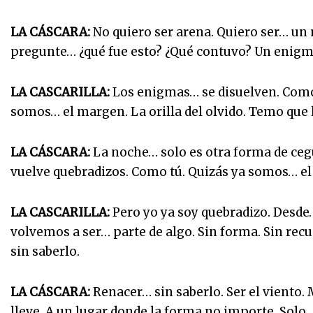
LA CÁSCARA:
No quiero ser arena. Quiero ser… un 
pregunte… ¿qué fue esto? ¿Qué contuvo? Un enigma
LA CASCARILLA:
Los enigmas… se disuelven. Como 
somos… el margen. La orilla del olvido. Temo que l
LA CÁSCARA:
La noche… solo es otra forma de cegu
vuelve quebradizos. Como tú. Quizás ya somos… el
LA CASCARILLA:
Pero yo ya soy quebradizo. Desde…
volvemos a ser… parte de algo. Sin forma. Sin rec
sin saberlo.
LA CÁSCARA:
Renacer… sin saberlo. Ser el viento. 
lleve. A un lugar donde la forma no importe. Solo…