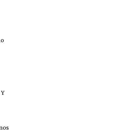
lo
 Y
 nos