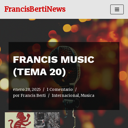
FrancisBertiNews
Ir
al
contenido
FRANCIS MUSIC
(TEMA 20)
enero 28, 2025
1 Comentario
por
Francis Berti
Internacional
,
Musica