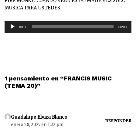
FIRE MONKY. CUANDO VEAN ESTA IMAGEN ES SOLO
MUSICA PARA USTEDES.
R
00:00
00:00
e
p
r
o
d
u
c
1 pensamiento en “FRANCIS MUSIC
t
(TEMA 20)”
o
r
d
e
Guadalupe Elvira Blanco
a
RESPONDER
enero 28, 2025 en 1:22 pm
u
d