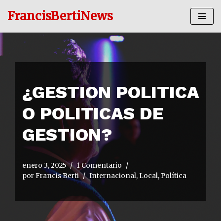
FrancisBertiNews
Ir
al
contenido
¿GESTION POLITICA
O POLITICAS DE
GESTION?
enero 3, 2025
1 Comentario
por
Francis Berti
Internacional
,
Local
,
Política