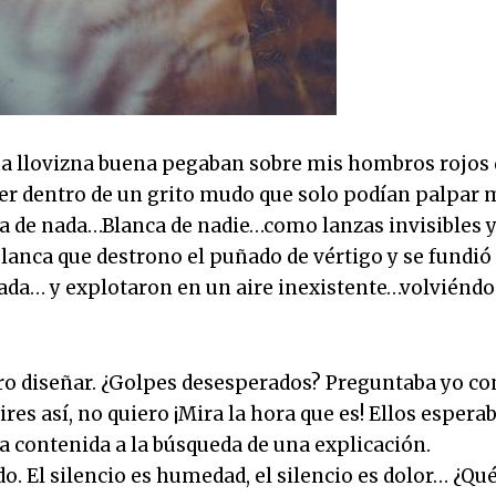
na llovizna buena pegaban sobre mis hombros rojos
rer dentro de un grito mudo que solo podían palpar 
a de nada…Blanca de nadie…como lanzas invisibles y
blanca que destrono el puñado de vértigo y se fundió
 nada… y explotaron en un aire inexistente…volvién
ogro diseñar. ¿Golpes desesperados? Preguntaba yo co
res así, no quiero ¡Mira la hora que es! Ellos espera
ra contenida a la búsqueda de una explicación.
o. El silencio es humedad, el silencio es dolor… ¿Qu