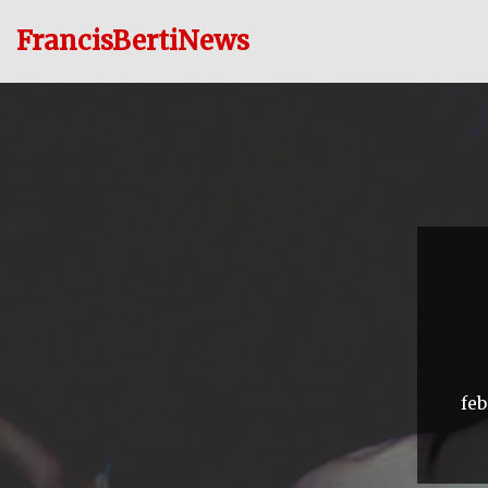
FrancisBertiNews
Ir
al
contenido
feb