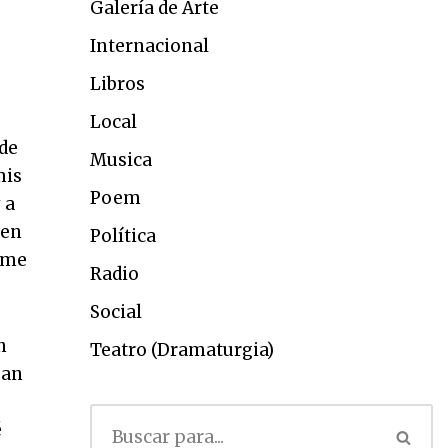
Galería de Arte
Internacional
Libros
Local
 de
Musica
mis
Poem
 a
 en
Política
dome
Radio
Social
n
Teatro (Dramaturgia)
ban
é