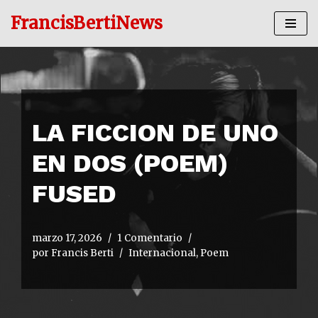
FrancisBertiNews
Ir
al
contenido
LA FICCION DE UNO
EN DOS (POEM)
FUSED
marzo 17, 2026
1 Comentario
por
Francis Berti
Internacional
,
Poem