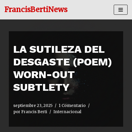
FrancisBertiNews
Ir
al
contenido
LA SUTILEZA DEL
DESGASTE (POEM)
WORN-OUT
SUBTLETY
septiembre 23, 2025
1 Comentario
por
Francis Berti
Internacional