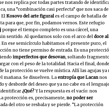
e nos replica por todas partes tratando de identific
ca, una “combinación casi perfecta” que nos saca de
. El
Kosovo del arte figural
es el campo de batalla de
a para que, por fin, podamos vernos. Este refugio
j
porque el tiempo completo es una cárcel, una
in sentido. Al quedarnos solo con el arco del
doce al
o. En ese semicírculo habitamos el presente puro, el
cción no tiene permiso de entrada. Es una protecci
 siendo
imperfectos que desovan
, soltando fragment
r con el peso de la totalidad. Hacia el final, dond
de la protección se vuelve mística. Allí las agujas ya
el mañana. Se disuelven. La
entropía
que Lacan
nos
do y desborde del deseo que ya no cabe en el lenguaje
identificar
¿Qué?
Y la respuesta es el vacío: nos
La protección es, precisamente,
no poder ser
rada del otro se resbala y se pierde. “La protección