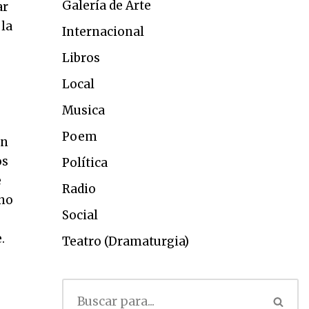
Galería de Arte
ar
 la
Internacional
Libros
Local
Musica
Poem
ón
os
Política
e
Radio
 no
Social
.
Teatro (Dramaturgia)