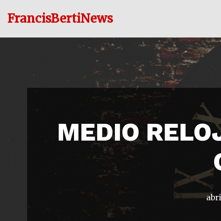
FrancisBertiNews
Ir
al
contenido
MEDIO RELOJ
abri