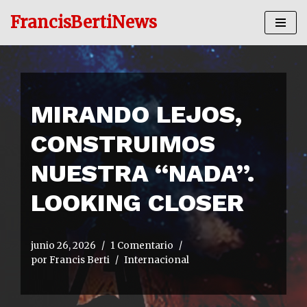
FrancisBertiNews
Ir
al
contenido
MIRANDO LEJOS,
CONSTRUIMOS
NUESTRA “NADA”.
LOOKING CLOSER
junio 26, 2026
1 Comentario
por
Francis Berti
Internacional