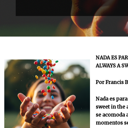
NADA ES PAR
ALWAYS A SW
Por Francis B
Nada es para
sweet in the 
se acomoda al
momentos se 