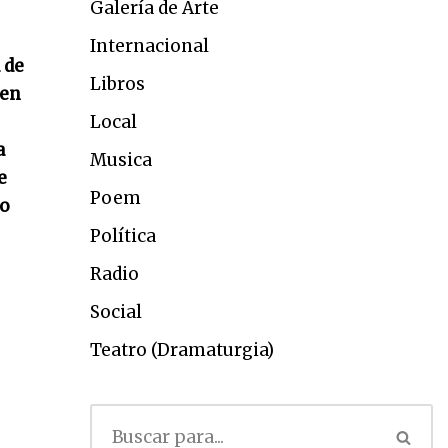
Galería de Arte
Internacional
 de
Libros
ven
Local
a
Musica
e
Poem
so
Política
Radio
Social
Teatro (Dramaturgia)