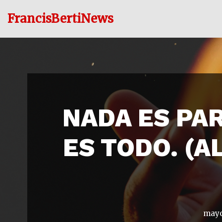
FrancisBertiNews
Ir
al
contenido
NADA ES PA
ES TODO. (A
mayo