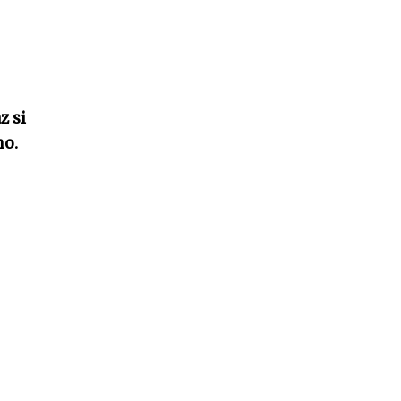
z si
mo.