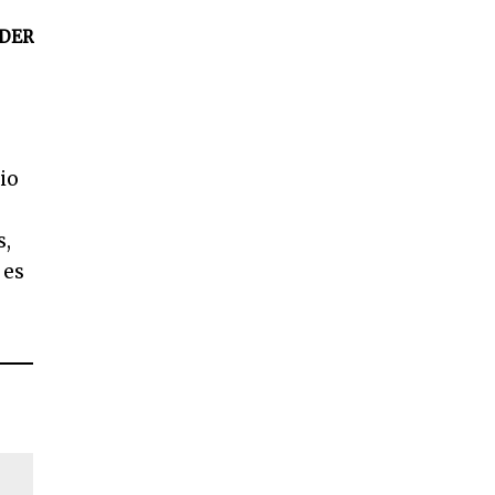
DER
io
s,
 es