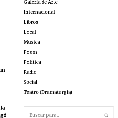
Galería de Arte
Internacional
Libros
Local
Musica
Poem
Política
 un
Radio
Social
Teatro (Dramaturgia)
 la
egó