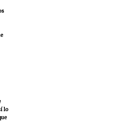
os
ue
e
í lo
que