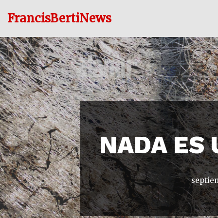
FrancisBertiNews
Ir
al
contenido
NADA ES 
septie