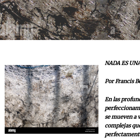
NADA ES UNA
Por Francis B
En las profun
perfeccionamo
se mueven a v
complejas que
perfectamente