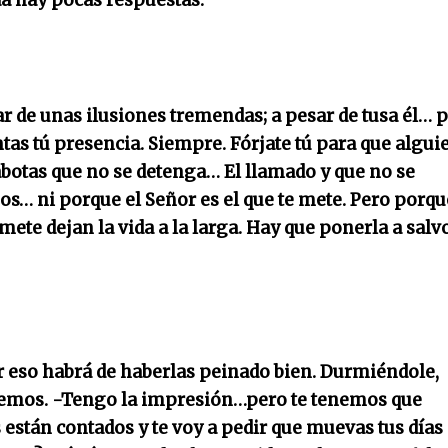
da hay pocas respuestas.
ar de unas ilusiones tremendas; a pesar de tusa él… 
ntas tú presencia. Siempre. Fórjate tú para que algui
rabotas que no se detenga… El llamado y que no se
os… ni porque el Señor es el que te mete. Pero porq
te dejan la vida a la larga. Hay que ponerla a salv
or eso habrá de haberlas peinado bien. Durmiéndole,
rdemos. -Tengo la impresión…pero te tenemos que
 están contados y te voy a pedir que muevas tus días