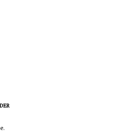
DER
e.