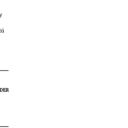
y
tú
DER