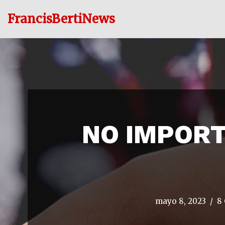
FrancisBertiNews
Ir
al
contenido
NO IMPORT
mayo 8, 2023
8