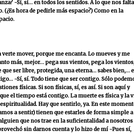
za? -Sí, sí… en todos los sentidos. A lo que nos falta
o. (¿Es hora de pedirle más espacio?) Como en la
pacio.
ra verte mover, porque me encanta. Lo mueves y me
nto más, mejor… pega sus vientos, pega los vientos
e que ser libre, protegida, una eterna… sabes bien,… 
igo… -Sí, sí. Todo tiene que ser contigo. Sólo podem
ones físicas. Si son físicas, sí, es así. Si son aquí y
ue el tiempo está contigo. La muerte es física y la v
 espiritualidad. Hay que sentirlo, ya. En este momen
mos a sentir) tienen que estarles de forma simple a
alguien que nos trae en la suficientalidad a nosotros
provechó sin darnos cuenta y lo hizo de mí -Pues sí,