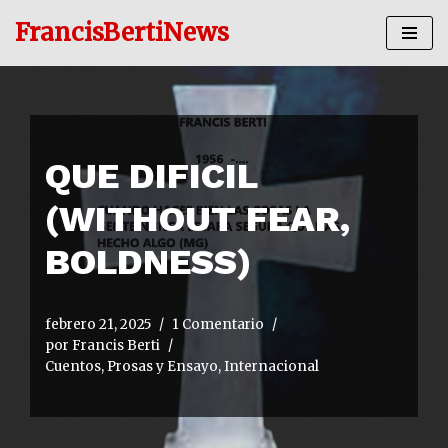
FrancisBertiNews
Ir
al
contenido
QUE DIFICIL
(WITHOUT FEAR,
BOLDNESS)
febrero 21, 2025
1 Comentario
por
Francis Berti
Cuentos, Prosas y Ensayo
,
Internacional