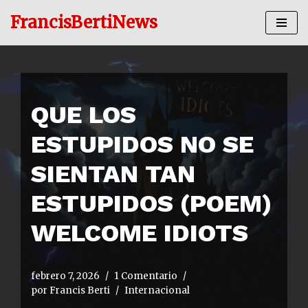
FrancisBertiNews
Ir
al
contenido
QUE LOS
ESTUPIDOS NO SE
SIENTAN TAN
ESTUPIDOS (POEM)
WELCOME IDIOTS
febrero 7, 2026
1 Comentario
por
Francis Berti
Internacional