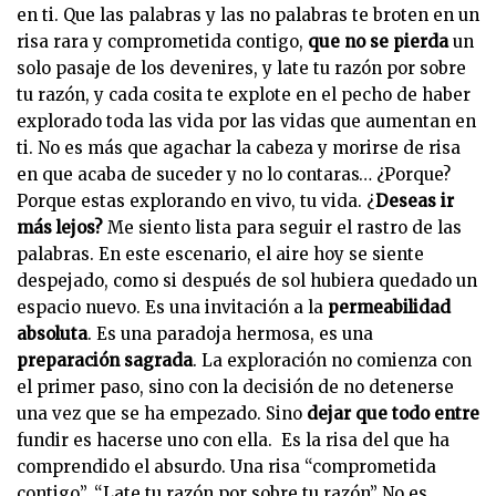
en ti. Que las palabras y las no palabras te broten en un
risa rara y comprometida contigo,
que no se pierda
un
solo pasaje de los devenires, y late tu razón por sobre
tu razón, y cada cosita te explote en el pecho de haber
explorado toda las vida por las vidas que aumentan en
ti. No es más que agachar la cabeza y morirse de risa
en que acaba de suceder y no lo contaras… ¿Porque?
Porque estas explorando en vivo, tu vida. ¿
Deseas ir
más lejos?
Me siento lista para seguir el rastro de las
palabras. En este escenario, el aire hoy se siente
despejado, como si después de sol hubiera quedado un
espacio nuevo. Es una invitación a la
permeabilidad
absoluta
. Es una paradoja hermosa, es una
preparación sagrada
. La exploración no comienza con
el primer paso, sino con la decisión de no detenerse
una vez que se ha empezado. Sino
dejar que todo entre
fundir es hacerse uno con ella. Es la risa del que ha
comprendido el absurdo. Una risa “comprometida
contigo”, “Late tu razón por sobre tu razón” No es