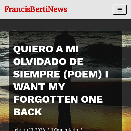
FrancisBertiNews
Ir
al
contenido
QUIERO A MI
OLVIDADO DE
SIEMPRE (POEM) I
WANT MY
FORGOTTEN ONE
BACK
febrero 13, 2026
1 Comentario