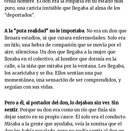
tenía nombre. El don era la empatía en su estado más
puro, una caricia invisible que llegaba al alma de los
“deportados”.
A la “puta realidad” no le importaba
. No era un don que
llenara estadios, ni que curara enfermedades. Solo era
un hilo, una hebra de compasión que se movía por el
aire, silenciosa. Un don que llegaba a la mujer que
lloraba en el colectivo, al hombre que dormía en la
calle, a la niña que miraba por la ventana. Les llegaba,
los acariciaba y se iba. Ellos sentían una paz
momentánea, una sensación de ser comprendidos, y
seguían con sus vidas.
Pero a él, al portador del don, lo dejaban sin ver. Sin
sentir
. Porque su don era como un río que fluía sin
dejar rastro en su propio cauce. Él solo era el conducto.
Miraba a la gente que ayudaba, veía la sonrisa que el
don les había regalado, pero no podía sentir el don en