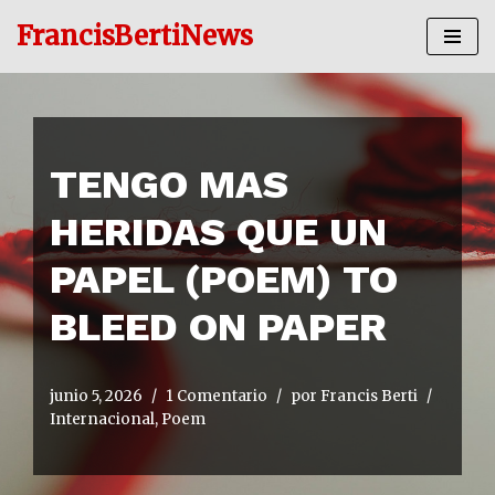
FrancisBertiNews
Ir
al
contenido
TENGO MAS
HERIDAS QUE UN
PAPEL (POEM) TO
BLEED ON PAPER
junio 5, 2026
1 Comentario
por
Francis Berti
Internacional
,
Poem