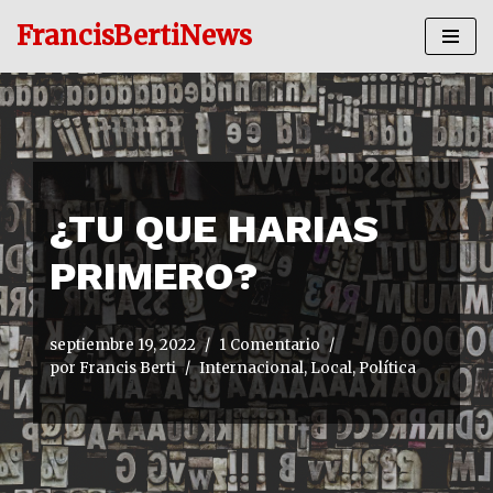
FrancisBertiNews
Ir
al
contenido
¿TU QUE HARIAS
PRIMERO?
septiembre 19, 2022
1 Comentario
por
Francis Berti
Internacional
,
Local
,
Política