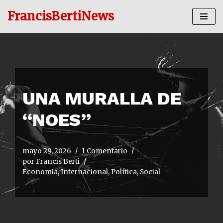
FrancisBertiNews
Ir
al
contenido
UNA MURALLA DE
“NOES”
mayo 29, 2026
1 Comentario
por
Francis Berti
Economia
,
Internacional
,
Política
,
Social