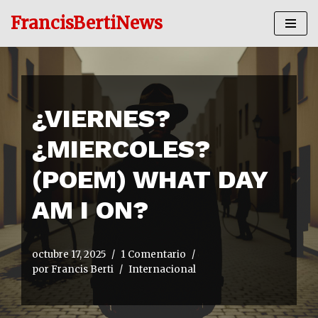
FrancisBertiNews
Ir
al
contenido
¿VIERNES?
¿MIERCOLES?
(POEM) WHAT DAY
AM I ON?
octubre 17, 2025
1 Comentario
por
Francis Berti
Internacional