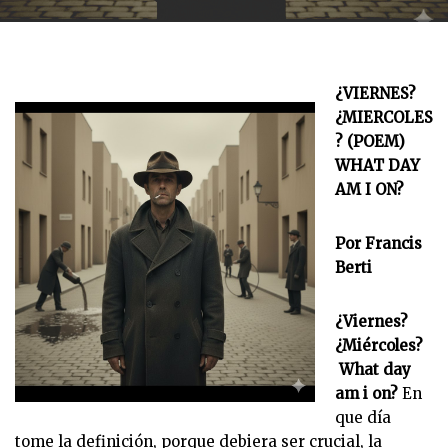
¿VIERNES?
¿MIERCOLES
? (POEM)
WHAT DAY
AM I ON?
Por Francis
Berti
¿Viernes?
¿Miércoles?
What day
am i on?
En
que día
tome la definición, porque debiera ser crucial, la