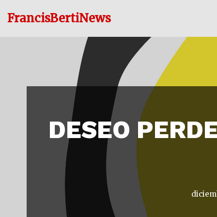
FrancisBertiNews
Ir
al
contenido
DESEO PERDE
diciem