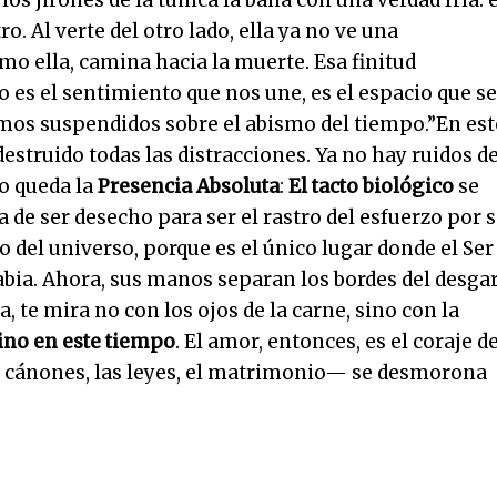
los jirones de la túnica la baña con una verdad fría: e
ro. Al verte del otro lado, ella ya no ve una
mo ella, camina hacia la muerte. Esa finitud
 es el sentimiento que nos une, es el espacio que se
os suspendidos sobre el abismo del tiempo.”En est
destruido todas las distracciones. Ya no hay ruidos d
o queda la
Presencia Absoluta
:
El tacto biológico
se
a de ser desecho para ser el rastro del esfuerzo por 
o del universo, porque es el único lugar donde el Ser
rabia. Ahora, sus manos separan los bordes del desga
, te mira no con los ojos de la carne, sino con la
tino en este tiempo
. El amor, entonces, es el coraje d
 cánones, las leyes, el matrimonio— se desmorona