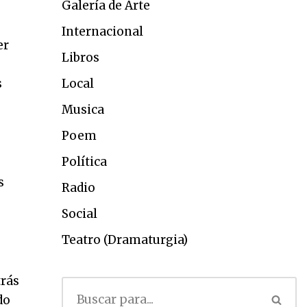
Galería de Arte
Internacional
er
Libros
s
Local
Musica
Poem
Política
s
Radio
Social
Teatro (Dramaturgia)
trás
do