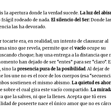
s la apertura donde la verdad sucede.
La luz del abi
 frágil rodeado de nada.
El silencio del Ser:
Donde la
encia las ha devorado.
 tocarte era, en realidad, un intento de clausurar al
ema sino que revela, permite que el
vacío
ocupe su
uscando choque; hay una entrega a la distancia que 
omento han dejado de ser “entes” para ser “claro”. E
 sino la
presencia pura de la posibilidad
. Al dejar de
ue los une no es el roce de los cuerpos (esa “secuenci
e ambos sostienen el mismo abismo.
La quietud es aho
je sobre el cual gira este vacío compartido.
La mirad
a que la salves, ni que la llenes. Acepta que tú eres
bilidad de poseerte nace el único amor que no es cárce