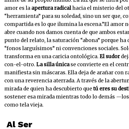
límite de su propio mundo. La luz que se filtra por 
amor es la
apertura radical
hacia el misterio del ot
“herramienta” para su soledad, sino un ser que, co
compartida es lo que ilumina la escena.”El amor no
abre cuando nos damos cuenta de que ambos estam
punto del relato, la saturación “abona” porque ha 
“fonos larguísimos” ni convenciones sociales. Sol
transforma en una caricia ontológica.
El sudor
dej
con-el-otro.
La silla única
se convierte en el centr
manifiesta sin máscaras. Ella deja de arañar con 
con una reverencia aterrada. A través de la abertura
mirada de quien ha descubierto que
tú eres su des
sostener esa mirada mientras todo lo demás —los
como tela vieja.
Al Ser