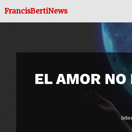
FrancisBertiNews
Ir
al
contenido
EL AMOR NO 
febr