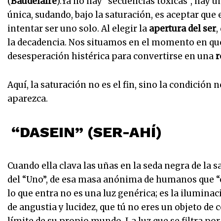
(
Baudelaire
).Ya no hay “secuencias tóxicas”, hay 
única, sudando, bajo la saturación, es aceptar que
intentar ser uno solo. Al elegir la
apertura del ser
,
la decadencia. Nos situamos en el momento en que e
desesperación histérica para convertirse en una
r
Aquí, la saturación no es el fin, sino la condición n
aparezca.
“DASEIN” (SER-AHÍ)
Cuando ella clava las uñas en la seda negra de la s
del “Uno”, de esa masa anónima de humanos que “est
lo que entra no es una luz genérica; es la iluminac
de angustia y lucidez, que tú no eres un objeto de