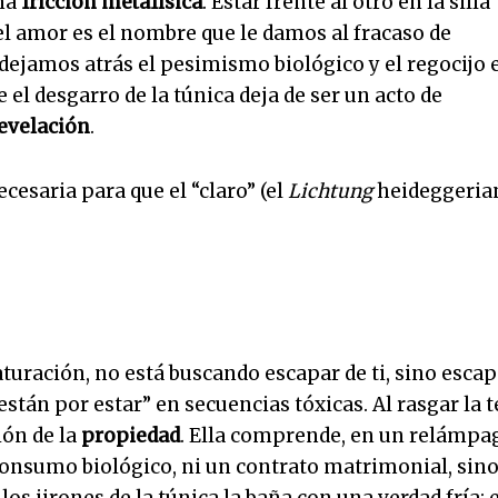
una
fricción metafísica
. Estar frente al otro en la silla
 el amor es el nombre que le damos al fracaso de
 dejamos atrás el pesimismo biológico y el regocijo 
l desgarro de la túnica deja de ser un acto de
evelación
.
ecesaria para que el “claro” (el
Lichtung
heideggeria
aturación, no está buscando escapar de ti, sino esca
án por estar” en secuencias tóxicas. Al rasgar la t
ión de la
propiedad
. Ella comprende, en un relámpa
 consumo biológico, ni un contrato matrimonial, sino