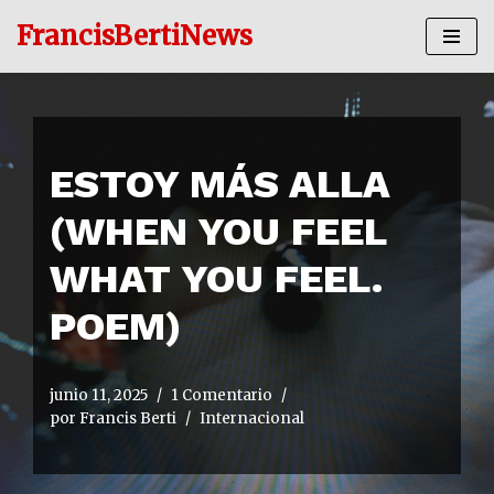
FrancisBertiNews
Ir
al
contenido
ESTOY MÁS ALLA
(WHEN YOU FEEL
WHAT YOU FEEL.
POEM)
junio 11, 2025
1 Comentario
por
Francis Berti
Internacional