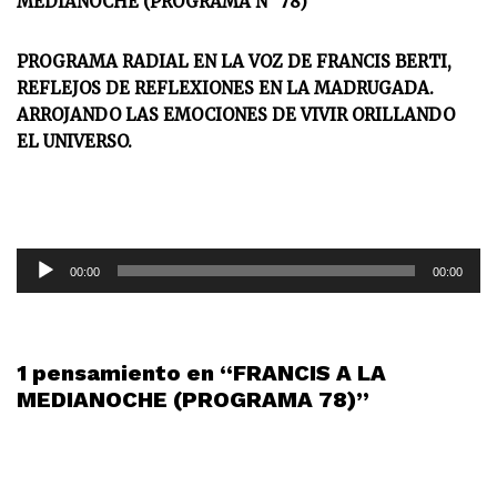
MEDIANOCHE (PROGRAMA N° 78)
PROGRAMA RADIAL EN LA VOZ DE FRANCIS BERTI,
REFLEJOS DE REFLEXIONES EN LA MADRUGADA.
ARROJANDO LAS EMOCIONES DE VIVIR ORILLANDO
EL UNIVERSO.
R
00:00
00:00
e
p
r
o
1 pensamiento en “FRANCIS A LA
d
MEDIANOCHE (PROGRAMA 78)”
u
c
t