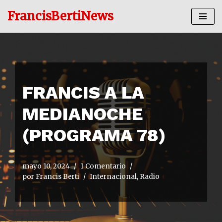
FrancisBertiNews
Ir
al
contenido
FRANCIS A LA
MEDIANOCHE
(PROGRAMA 78)
mayo 10, 2024
1 Comentario
por
Francis Berti
Internacional
,
Radio