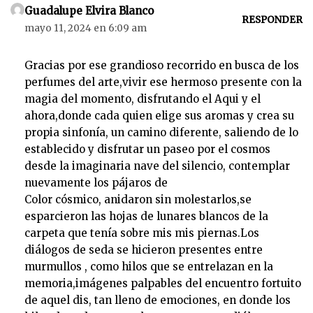
o
Guadalupe Elvira Blanco
r
RESPONDER
mayo 11, 2024 en 6:09 am
d
e
Gracias por ese grandioso recorrido en busca de los
a
perfumes del arte,vivir ese hermoso presente con la
u
magia del momento, disfrutando el Aqui y el
d
ahora,donde cada quien elige sus aromas y crea su
i
propia sinfonía, un camino diferente, saliendo de lo
o
establecido y disfrutar un paseo por el cosmos
desde la imaginaria nave del silencio, contemplar
nuevamente los pájaros de
Color cósmico, anidaron sin molestarlos,se
esparcieron las hojas de lunares blancos de la
carpeta que tenía sobre mis mis piernas.Los
diálogos de seda se hicieron presentes entre
murmullos , como hilos que se entrelazan en la
memoria,imágenes palpables del encuentro fortuito
de aquel dis, tan lleno de emociones, en donde los