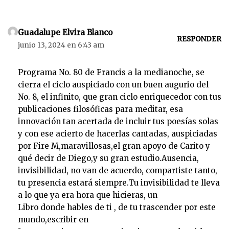
c
t
o
Guadalupe Elvira Blanco
r
RESPONDER
junio 13, 2024 en 6:43 am
d
e
Programa No. 80 de Francis a la medianoche, se
a
cierra el ciclo auspiciado con un buen augurio del
u
No. 8, el infinito, que gran ciclo enriquecedor con tus
d
publicaciones filosóficas para meditar, esa
i
innovación tan acertada de incluir tus poesías solas
o
y con ese acierto de hacerlas cantadas, auspiciadas
por Fire M,maravillosas,el gran apoyo de Carito y
qué decir de Diego,y su gran estudio.Ausencia,
invisibilidad, no van de acuerdo, compartiste tanto,
tu presencia estará siempre.Tu invisibilidad te lleva
a lo que ya era hora que hicieras, un
Libro donde hables de ti , de tu trascender por este
mundo,escribir en