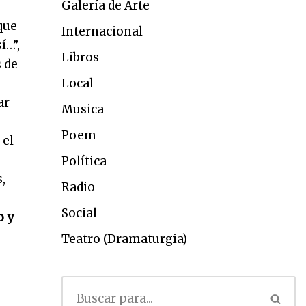
Galería de Arte
que
Internacional
í…”,
Libros
 de
Local
ar
Musica
Poem
 el
Política
,
Radio
Social
o y
Teatro (Dramaturgia)