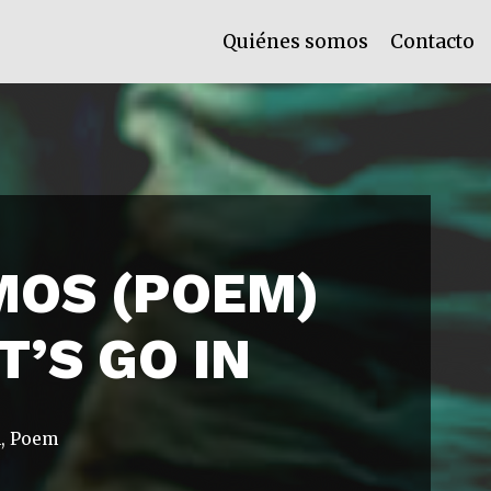
Quiénes somos
Contacto
MOS (POEM)
T’S GO IN
l
,
Poem