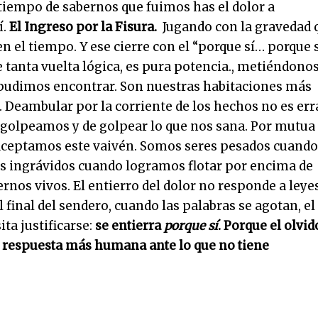
tiempo de sabernos que fuimos has el dolor a
í.
El Ingreso por la Fisura.
Jugando con la gravedad 
en el tiempo. Y ese cierre con el “porque sí… porque s
 tanta vuelta lógica, es pura potencia., metiéndonos
e pudimos encontrar. Son nuestras habitaciones más
. Deambular por la corriente de los hechos no es err
e golpeamos y de golpear lo que nos sana. Por mutua
aceptamos este vaivén. Somos seres pesados cuando
os ingrávidos cuando logramos flotar por encima de
rnos vivos. El entierro del dolor no responde a leyes
 final del sendero, cuando las palabras se agotan, el
ta justificarse:
se entierra
porque sí
. Porque el olvid
la respuesta más humana ante lo que no tiene