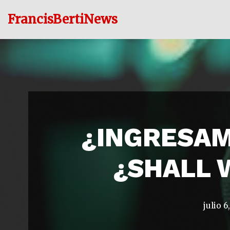
FrancisBertiNews
Ir
al
contenido
¿INGRESAM
¿SHALL W
julio 6