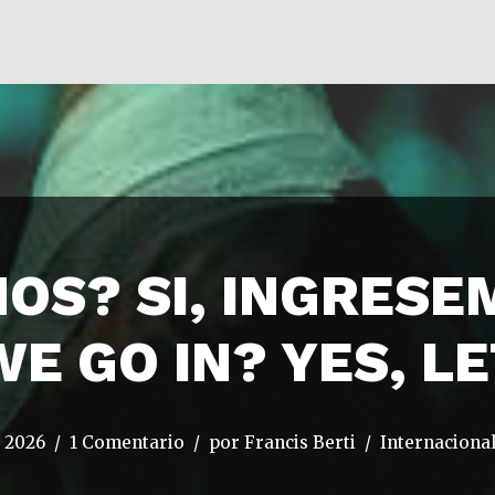
OS? SI, INGRESE
E GO IN? YES, LE
, 2026
1 Comentario
por
Francis Berti
Internaciona