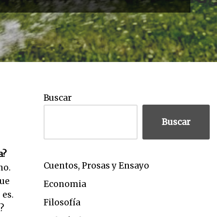
Buscar
Buscar
a?
Cuentos, Prosas y Ensayo
no.
que
Economia
 es.
Filosofía
i?