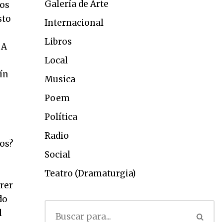
Galería de Arte
mos
sto
Internacional
Libros
A
Local
ín
Musica
Poem
Política
Radio
os?
Social
Teatro (Dramaturgia)
erer
do
l