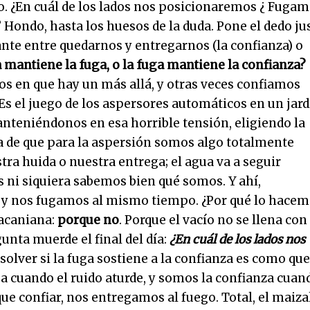
o. ¿En cuál de los lados nos posicionaremos ¿ Fuga
 Hondo, hasta los huesos de la duda. Pone el dedo ju
ante entre quedarnos y entregarnos (la confianza) o
a mantiene la fuga, o la fuga mantiene la confianza?
 en que hay un más allá, y otras veces confiamos
Es el juego de los aspersores automáticos en un jard
nteniéndonos en esa horrible tensión, eligiendo la
ta de que para la aspersión somos algo totalmente
stra huida o nuestra entrega; el agua va a seguir
s ni siquiera sabemos bien qué somos. Y ahí,
s y nos fugamos al mismo tiempo. ¿Por qué lo hacem
lacaniana:
porque no
. Porque el vacío no se llena con
gunta muerde el final del día:
¿En cuál de los lados nos
solver si la fuga sostiene a la confianza es como qu
 cuando el ruido aturde, y somos la confianza cuan
ue confiar, nos entregamos al fuego. Total, el maiza