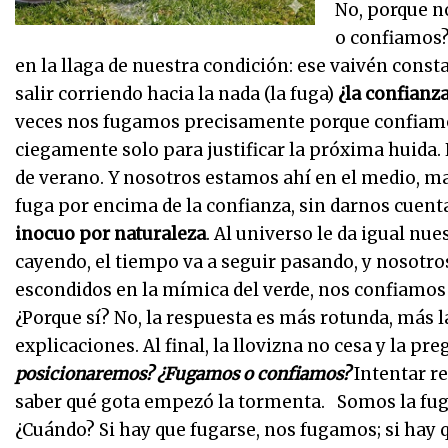
No, porque n
o confiamos?
en la llaga de nuestra condición: ese vaivén const
salir corriendo hacia la nada (la fuga)
¿la confianz
veces nos fugamos precisamente porque confiamos
ciegamente solo para justificar la próxima huida. 
de verano. Y nosotros estamos ahí en el medio, ma
fuga por encima de la confianza, sin darnos cuen
inocuo por naturaleza
. Al universo le da igual nue
cayendo, el tiempo va a seguir pasando, y nosotro
escondidos en la mímica del verde, nos confiamo
¿Porque sí? No, la respuesta es más rotunda, más 
explicaciones. Al final, la llovizna no cesa y la pre
posicionaremos? ¿Fugamos o confiamos?
Intentar re
saber qué gota empezó la tormenta. Somos la fuga
¿Cuándo? Si hay que fugarse, nos fugamos; si hay q