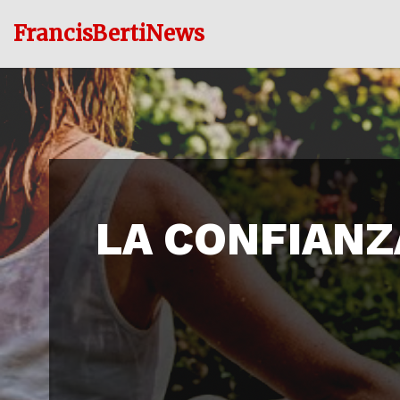
FrancisBertiNews
Ir
al
contenido
LA CONFIANZA