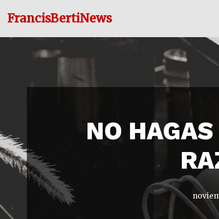
FrancisBertiNews
Ir
al
contenido
NO HAGAS
RA
noviem