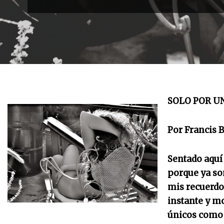
SOLO POR U
Por Francis B
Sentado aquí
porque ya som
mis recuerdos
instante y m
únicos como n