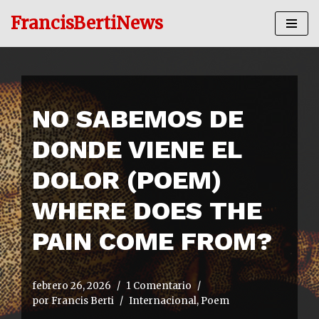
FrancisBertiNews
Ir
al
contenido
NO SABEMOS DE
DONDE VIENE EL
DOLOR (POEM)
WHERE DOES THE
PAIN COME FROM?
febrero 26, 2026
1 Comentario
por
Francis Berti
Internacional
,
Poem