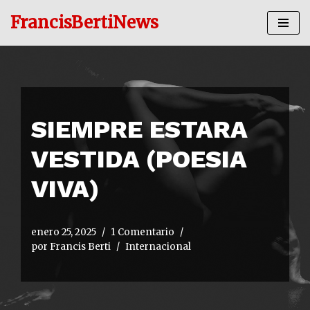
FrancisBertiNews
Ir
al
contenido
SIEMPRE ESTARA
VESTIDA (POESIA
VIVA)
enero 25, 2025
1 Comentario
por
Francis Berti
Internacional