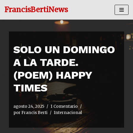
FrancisBertiNews
Ir
al
contenido
SOLO UN DOMINGO
A LA TARDE.
(POEM) HAPPY
TIMES
agosto 24, 2025
1 Comentario
por
Francis Berti
Internacional