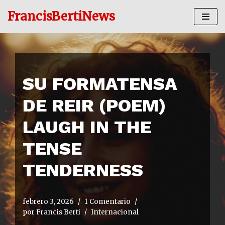
FrancisBertiNews
Ir
al
contenido
SU FORMATENSA
DE REIR (POEM)
LAUGH IN THE
TENSE
TENDERNESS
febrero 3, 2026
1 Comentario
por
Francis Berti
Internacional