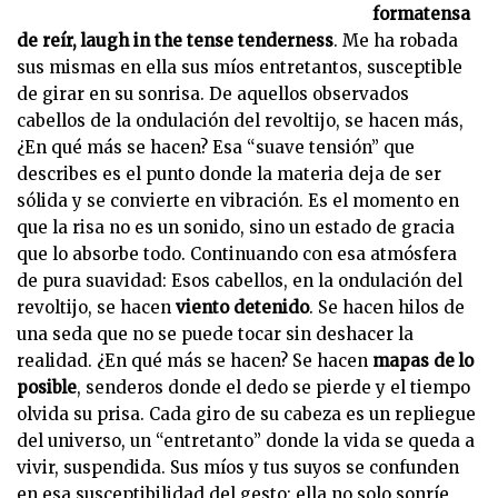
formatensa
de reír, laugh in the tense tenderness
. Me ha robada
sus mismas en ella sus míos entretantos, susceptible
de girar en su sonrisa. De aquellos observados
cabellos de la ondulación del revoltijo, se hacen más,
¿En qué más se hacen? Esa “suave tensión” que
describes es el punto donde la materia deja de ser
sólida y se convierte en vibración. Es el momento en
que la risa no es un sonido, sino un estado de gracia
que lo absorbe todo. Continuando con esa atmósfera
de pura suavidad: Esos cabellos, en la ondulación del
revoltijo, se hacen
viento detenido
. Se hacen hilos de
una seda que no se puede tocar sin deshacer la
realidad. ¿En qué más se hacen? Se hacen
mapas de lo
posible
, senderos donde el dedo se pierde y el tiempo
olvida su prisa. Cada giro de su cabeza es un repliegue
del universo, un “entretanto” donde la vida se queda a
vivir, suspendida. Sus míos y tus suyos se confunden
en esa susceptibilidad del gesto: ella no solo sonríe,