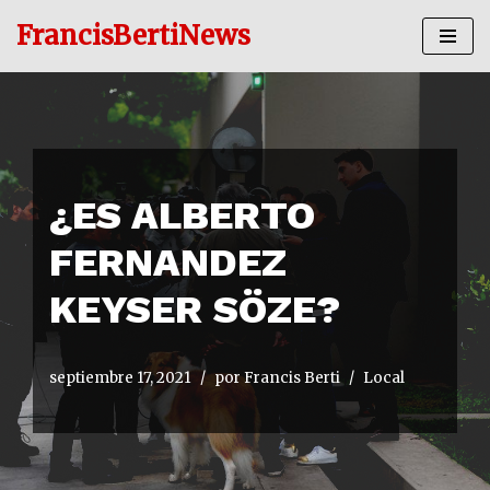
FrancisBertiNews
Ir
al
contenido
¿ES ALBERTO
FERNANDEZ
KEYSER SÖZE?
septiembre 17, 2021
por
Francis Berti
Local