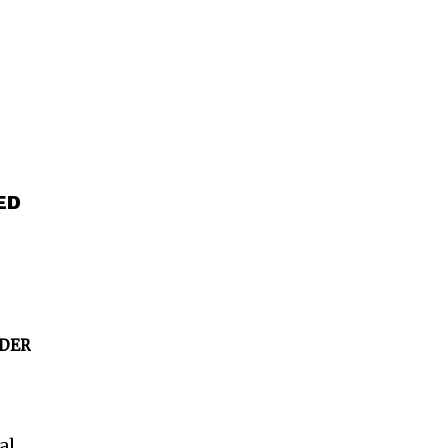
ED
DER
al