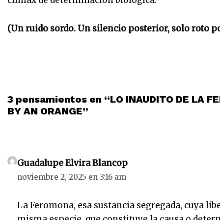
clímax de determinación biológica.
(Un ruido sordo. Un silencio posterior, solo roto p
3 pensamientos en “LO INAUDITO DE LA
BY AN ORANGE”
Guadalupe Elvira Blancop
noviembre 2, 2025 en 3:16 am
La Feromona, esa sustancia segregada, cuya lib
misma especie, que constituye la causa o deter