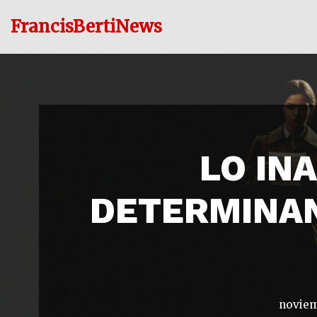
FrancisBertiNews
Ir
al
contenido
LO IN
DETERMINAN
noviem