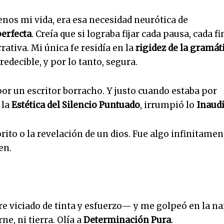
enos mi vida, era esa necesidad neurótica de
erfecta
. Creía que si lograba fijar cada pausa, cada fi
rativa. Mi única fe residía en la
rigidez de la gramát
redecible, y por lo tanto, segura.
a por un escritor borracho. Y justo cuando estaba por
 la
Estética del Silencio Puntuado
, irrumpió lo
Inaudi
ito o la revelación de un dios. Fue algo infinitamen
en.
e viciado de tinta y esfuerzo— y me golpeó en la nar
ne, ni tierra. Olía a
Determinación Pura
.