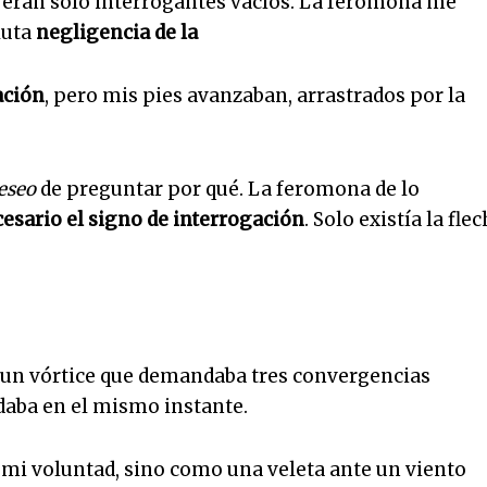
as eran solo interrogantes vacíos. La feromona me
luta
negligencia de la
ación
, pero mis pies avanzaban, arrastrados por la
eseo
de preguntar por qué. La feromona de lo
esario el signo de interrogación
. Solo existía la flec
a un vórtice que demandaba tres convergencias
daba en el mismo instante.
 mi voluntad, sino como una veleta ante un viento