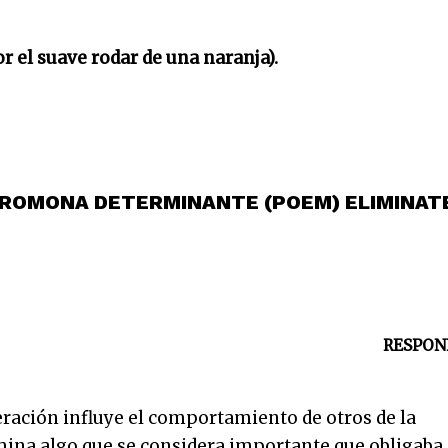
or el suave rodar de una naranja).
 FEROMONA DETERMINANTE (POEM) ELIMINAT
RESPON
eración influye el comportamiento de otros de la
mina algo que se considera importante,que obligaba 