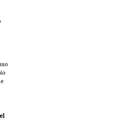
o
uso
 No
me
el