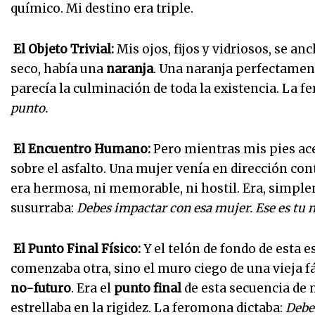
químico. Mi destino era triple.
El Objeto Trivial:
Mis ojos, fijos y vidriosos, se anc
seco, había una
naranja
. Una naranja perfectament
parecía la culminación de toda la existencia. La 
punto.
El Encuentro Humano:
Pero mientras mis pies ace
sobre el asfalto. Una mujer venía en dirección cont
era hermosa, ni memorable, ni hostil. Era, simpl
susurraba:
Debes impactar con esa mujer. Ese es tu n
El Punto Final Físico:
Y el telón de fondo de esta es
comenzaba otra, sino el muro ciego de una vieja fá
no-futuro
. Era el
punto final
de esta secuencia de 
estrellaba en la rigidez. La feromona dictaba:
Debes