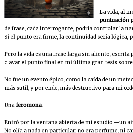
La vida, al m
puntuación p
de frase, cada interrogante, podría controlar la nar
Si el punto era firme, la continuidad sería lógica, p
Pero la vida es una frase larga sin aliento, escrit
clavar el punto final en mi última gran tesis sobre
No fue un evento épico, como la caída de un meteor
más sutil, y por ende, más destructivo para mi ord
Una
feromona
.
Entró por la ventana abierta de mi estudio —un air
No olía a nada en particular: no era perfume, ni car