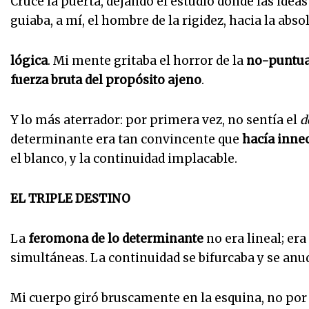
Crucé la puerta, dejando el estudio donde las ide
guiaba, a mí, el hombre de la rigidez, hacia la abso
lógica
. Mi mente gritaba el horror de la
no-puntu
fuerza bruta del propósito ajeno
.
Y lo más aterrador: por primera vez, no sentía el
d
determinante era tan convincente que
hacía innec
el blanco, y la continuidad implacable.
EL TRIPLE DESTINO
La
feromona de lo determinante
no era lineal; er
simultáneas. La continuidad se bifurcaba y se anu
Mi cuerpo giró bruscamente en la esquina, no por