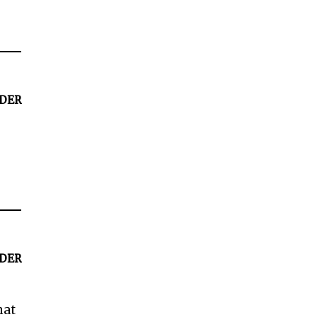
DER
d
DER
hat