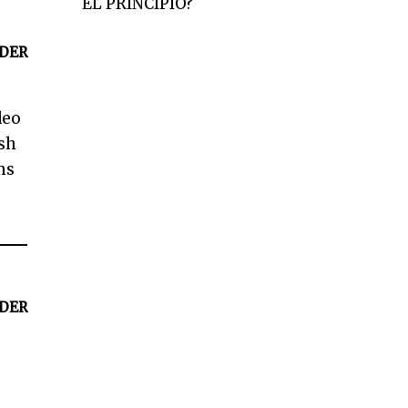
EL PRINCIPIO?
DER
deo
esh
ms
DER