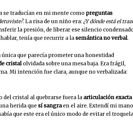
ora se traducían en mi mente como
preguntas
detuviste?
. La risa de un niño era:
¿Y dónde está el traz
sferir la presión, de liberar ese silencio condensad
 hablar, tenía que recurrir a la
semántica no verbal
.
la única que parecía prometer una honestidad
e cristal
olvidada sobre una mesa baja. Era frágil,
ma. Mi intención fue clara, aunque no verbalizada:
o del cristal al quebrarse fuera la
articulación exacta
a una herida que
sí sangra
en el aire. Extendí mi man
sabía que este era el único modo de evitar el troquel