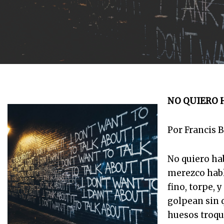
NO QUIERO 
Por Francis B
No quiero hab
merezco habl
fino, torpe, 
golpean sin q
huesos troqu