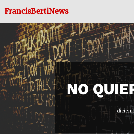
FrancisBertiNews
Ir
al
contenido
NO QUIE
diciemb