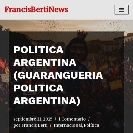
FrancisBertiNews
Ir
al
contenido
POLITICA
ARGENTINA
(GUARANGUERIA
POLITICA
ARGENTINA)
septiembre 11, 2025
1 Comentario
por
Francis Berti
Internacional
,
Política