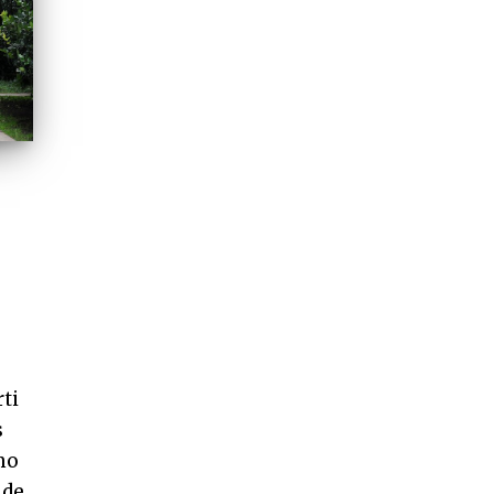
ti
s
mo
nde