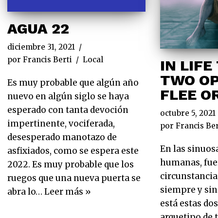
AGUA 22
diciembre 31, 2021
por
Francis Berti
Local
IN LIFE
TWO OP
Es muy probable que algún año
FLEE OR
nuevo en algún siglo se haya
esperado con tanta devoción
octubre 5, 2021
impertinente, vociferada,
por
Francis Ber
desesperado manotazo de
En las sinuos
asfixiados, como se espera este
humanas, fuer
2022. Es muy probable que los
circunstancia
ruegos que una nueva puerta se
siempre y sin
abra lo…
Leer más »
está estas do
arquetipo de 