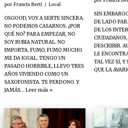
por
Francis Ber
por
Francis Berti
Local
SIN EMBARGO,
OSGOOD, VOY A SERTE SINCERA.
DE LADO PAR
NO PODEMOS CASARNOS. ¿POR
DE LOS INTER
QUÉ NO? PARA EMPEZAR, NO
CIUDADANOS, 
SOY RUBIA NATURAL. NO
DESCRIBIR. 
IMPORTA. FUMO, FUMO MUCHO.
LE ENCONTR
ME DA IGUAL. TENGO UN
TAL VEZ SI, 
PASADO HORRIBLE, LLEVO TRES
QUE LA AVARI
AÑOS VIVIENDO COMO UN
SAXOFONISTA. TE PERDONO. Y
JAMÁS…
Leer más »