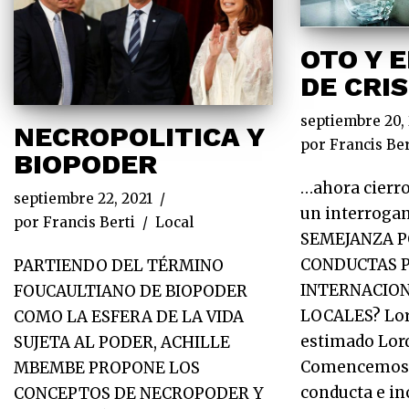
OTO Y 
DE CRI
septiembre 20,
NECROPOLITICA Y
por
Francis Ber
BIOPODER
…ahora cierro
septiembre 22, 2021
un interroga
por
Francis Berti
Local
SEMEJANZA P
CONDUCTAS P
PARTIENDO DEL TÉRMINO
INTERNACION
FOUCAULTIANO DE BIOPODER
LOCALES? Lor
COMO LA ESFERA DE LA VIDA
estimado Lord
SUJETA AL PODER, ACHILLE
Comencemos p
MBEMBE PROPONE LOS
conducta e in
CONCEPTOS DE NECROPODER Y