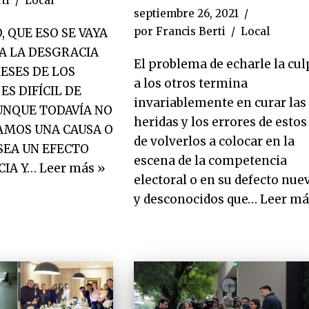
ti
Local
septiembre 26, 2021
por
Francis Berti
Local
 QUE ESO SE VAYA
A LA DESGRACIA
El problema de echarle la cul
ESES DE LOS
a los otros termina
ES DIFÍCIL DE
invariablemente en curar las
AUNQUE TODAVÍA NO
heridas y los errores de estos
AMOS UNA CAUSA O
de volverlos a colocar en la
Y SEA UN EFECTO
escena de la competencia
CIA Y…
Leer más »
electoral o en su defecto nue
y desconocidos que…
Leer má