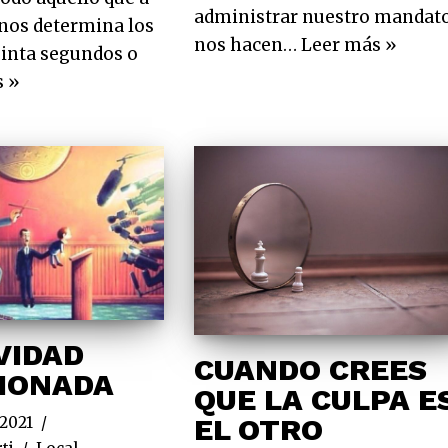
administrar nuestro mandato
o nos determina los
nos hacen…
Leer más »
einta segundos o
s »
VIDAD
CUANDO CREES
IONADA
QUE LA CULPA E
EL OTRO
 2021