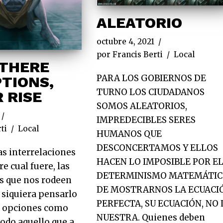
ALEATORIO
octubre 4, 2021
por
Francis Berti
Local
 THERE
PARA LOS GOBIERNOS DE
TIONS,
TURNO LOS CIUDADANOS
 RISE
SOMOS ALEATORIOS,
IMPREDECIBLES SERES
ti
Local
HUMANOS QUE
DESCONCERTAMOS Y ELLOS
as interrelaciones
HACEN LO IMPOSIBLE POR E
e cual fuere, las
DETERMINISMO MATEMÁTI
s que nos rodeen
DE MOSTRARNOS LA ECUACI
 siquiera pensarlo
PERFECTA, SU ECUACIÓN, NO 
s opciones como
NUESTRA. Quienes deben
todo aquello que a