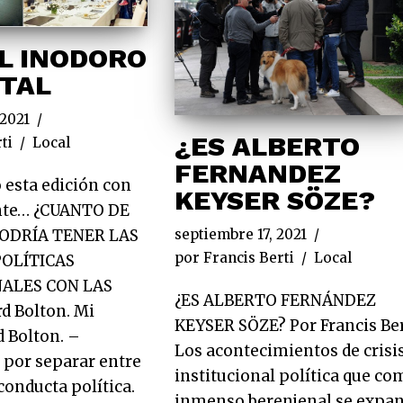
EL INODORO
STAL
 2021
¿ES ALBERTO
ti
Local
FERNANDEZ
 esta edición con
KEYSER SÖZE?
nte… ¿CUANTO DE
ODRÍA TENER LAS
septiembre 17, 2021
por
Francis Berti
Local
OLÍTICAS
ALES CON LAS
¿ES ALBERTO FERNÁNDEZ
d Bolton. Mi
KEYSER SÖZE? Por Francis Ber
 Bolton. –
Los acontecimientos de crisi
or separar entre
institucional política que co
conducta política.
inmenso berenjenal se expa