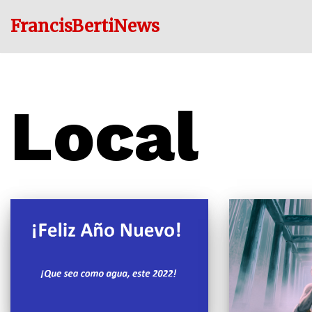
FrancisBertiNews
Ir
al
contenido
Local