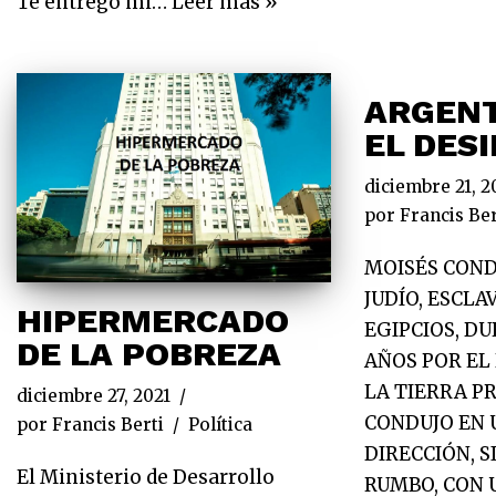
Te entrego mi…
Leer más »
ARGENT
EL DES
diciembre 21, 2
por
Francis Ber
MOISÉS COND
JUDÍO, ESCLA
HIPERMERCADO
EGIPCIOS, D
DE LA POBREZA
AÑOS POR EL
LA TIERRA P
diciembre 27, 2021
CONDUJO EN 
por
Francis Berti
Política
DIRECCIÓN, S
El Ministerio de Desarrollo
RUMBO, CON 