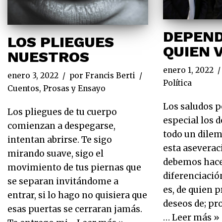
DEPEND
LOS PLIEGUES
QUIEN 
NUESTROS
enero 1, 2022
enero 3, 2022
por
Francis Berti
Política
Cuentos, Prosas y Ensayo
Los saludos po
Los pliegues de tu cuerpo
especial los d
comienzan a despegarse,
todo un dilem
intentan abrirse. Te sigo
esta aseverac
mirando suave, sigo el
debemos hace
movimiento de tus piernas que
diferenciació
se separan invitándome a
es, de quien 
entrar, si lo hago no quisiera que
deseos de; pro
esas puertas se cerraran jamás.
…
Leer más »