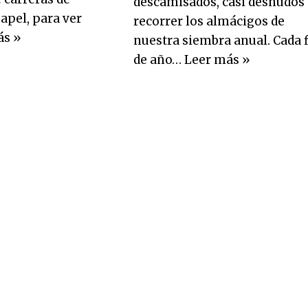
descamisados, casi desnudos
apel, para ver
recorrer los almácigos de
ás »
nuestra siembra anual. Cada 
de año…
Leer más »