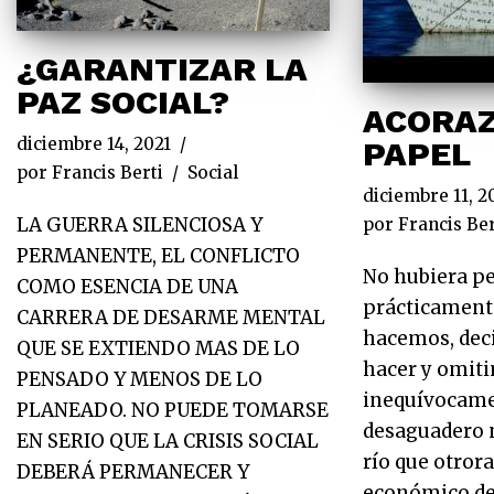
¿GARANTIZAR LA
PAZ SOCIAL?
ACORAZ
diciembre 14, 2021
PAPEL
por
Francis Berti
Social
diciembre 11, 2
LA GUERRA SILENCIOSA Y
por
Francis Ber
PERMANENTE, EL CONFLICTO
No hubiera p
COMO ESENCIA DE UNA
prácticamente
CARRERA DE DESARME MENTAL
hacemos, dec
QUE SE EXTIENDO MAS DE LO
hacer y omiti
PENSADO Y MENOS DE LO
inequívocame
PLANEADO. NO PUEDE TOMARSE
desaguadero n
EN SERIO QUE LA CRISIS SOCIAL
río que otrora
DEBERÁ PERMANECER Y
económico de