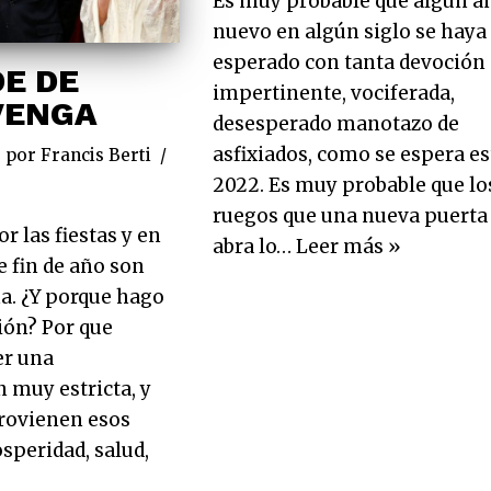
Es muy probable que algún a
nuevo en algún siglo se haya
esperado con tanta devoción
E DE
impertinente, vociferada,
VENGA
desesperado manotazo de
asfixiados, como se espera es
por
Francis Berti
2022. Es muy probable que lo
ruegos que una nueva puerta
r las fiestas y en
abra lo…
Leer más »
e fin de año son
a. ¿Y porque hago
ión? Por que
r una
n muy estricta, y
provienen esos
speridad, salud,