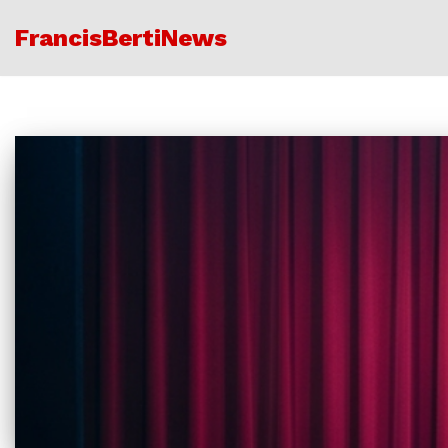
FrancisBertiNews
Ir
al
contenido