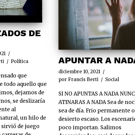
ADOS DE
021
APUNTAR A NAD
ti
Política
diciembre 10, 2021
ensado que
por
Francis Berti
Social
 todo aquello que
imos, dejamos de
SI NO APUNTAS A NADA NUN
mos, se deslizaría
ATINARAS A NADA Sea de no
nte al
sea de día. Frio permanente o
atural, un hilo de
desierto escaso. Los escenari
 sirvió de juego
poco importan. Salimos
 carreras de